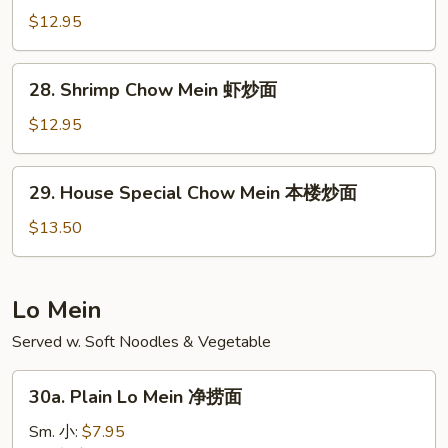
烧
Chow
$12.95
炒
Mein
面
牛
28.
28. Shrimp Chow Mein 虾炒面
炒
Shrimp
面
Chow
$12.95
Mein
虾
29.
29. House Special Chow Mein 本楼炒面
炒
House
面
Special
$13.50
Chow
Mein
本
Lo Mein
楼
Served w. Soft Noodles & Vegetable
炒
面
30a.
30a. Plain Lo Mein 净捞面
Plain
Lo
Sm. 小:
$7.95