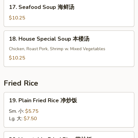
菜
17.
17. Seafood Soup 海鲜汤
汤
Seafood
Soup
$10.25
海
鲜
18.
18. House Special Soup 本楼汤
汤
House
Special
Chicken, Roast Pork, Shrimp w. Mixed Vegetables
Soup
$10.25
本
楼
汤
Fried Rice
19.
19. Plain Fried Rice 净炒饭
Plain
Fried
Sm. 小:
$5.75
Rice
Lg. 大:
$7.50
净
炒
20.