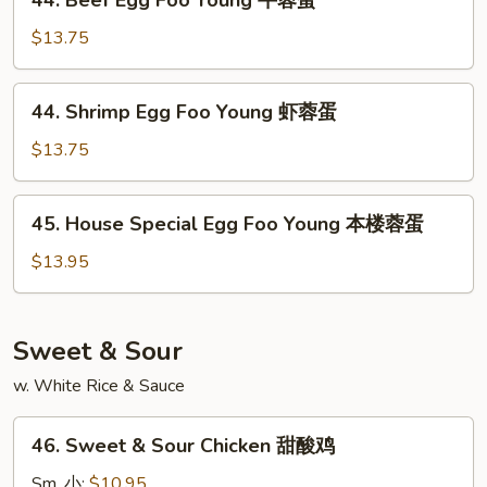
44. Beef Egg Foo Young 牛蓉蛋
Young
Beef
叉
Egg
$13.75
烧
Foo
蓉
Young
44.
蛋
44. Shrimp Egg Foo Young 虾蓉蛋
牛
Shrimp
蓉
Egg
$13.75
蛋
Foo
Young
45.
45. House Special Egg Foo Young 本楼蓉蛋
虾
House
蓉
Special
$13.95
蛋
Egg
Foo
Young
Sweet & Sour
本
w. White Rice & Sauce
楼
蓉
46.
蛋
46. Sweet & Sour Chicken 甜酸鸡
Sweet
&
Sm. 小:
$10.95