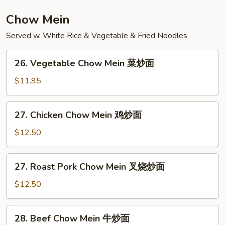
午
餐
Chow Mein
炒
Served w. White Rice & Vegetable & Fried Noodles
饭
26.
26. Vegetable Chow Mein 菜炒面
Vegetable
Chow
$11.95
Mein
菜
27.
27. Chicken Chow Mein 鸡炒面
炒
Chicken
面
Chow
$12.50
Mein
鸡
27.
27. Roast Pork Chow Mein 叉烧炒面
炒
Roast
面
Pork
$12.50
Chow
Mein
28.
28. Beef Chow Mein 牛炒面
叉
Beef