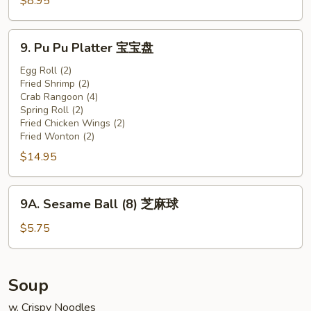
$8.95
(8)
水
9.
9. Pu Pu Platter 宝宝盘
饺
Pu
Pu
Egg Roll (2)
Fried Shrimp (2)
Platter
Crab Rangoon (4)
宝
Spring Roll (2)
宝
Fried Chicken Wings (2)
盘
Fried Wonton (2)
$14.95
9A.
9A. Sesame Ball (8) 芝麻球
Sesame
Ball
$5.75
(8)
芝
麻
Soup
球
w. Crispy Noodles