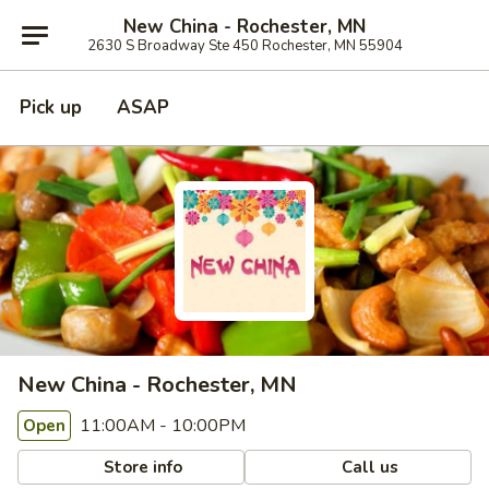
New China - Rochester, MN
2630 S Broadway Ste 450 Rochester, MN 55904
Pick up
ASAP
New China - Rochester, MN
11:00AM - 10:00PM
Open
Store info
Call us