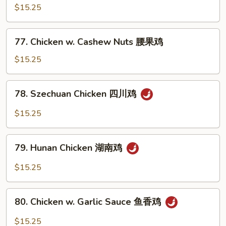
仁
Pao
$15.25
鸡
Chicken
宫
77.
保
77. Chicken w. Cashew Nuts 腰果鸡
Chicken
鸡
w.
$15.25
Cashew
Nuts
78.
78. Szechuan Chicken 四川鸡
腰
Szechuan
果
Chicken
$15.25
鸡
四
川
79.
鸡
79. Hunan Chicken 湖南鸡
Hunan
Chicken
$15.25
湖
南
80.
鸡
80. Chicken w. Garlic Sauce 鱼香鸡
Chicken
w.
$15.25