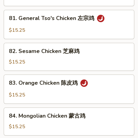
Garlic
Sauce
81.
鱼
81. General Tso's Chicken 左宗鸡
General
香
Tso's
$15.25
鸡
Chicken
左
82.
宗
82. Sesame Chicken 芝麻鸡
Sesame
鸡
Chicken
$15.25
芝
麻
83.
83. Orange Chicken 陈皮鸡
鸡
Orange
Chicken
$15.25
陈
皮
84.
鸡
84. Mongolian Chicken 蒙古鸡
Mongolian
Chicken
$15.25
蒙