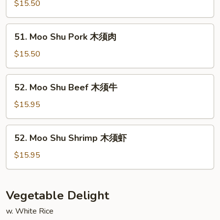
Shu
$15.50
Chicken
木
51.
51. Moo Shu Pork 木须肉
须
Moo
鸡
Shu
$15.50
Pork
木
52.
52. Moo Shu Beef 木须牛
须
Moo
肉
Shu
$15.95
Beef
木
52.
52. Moo Shu Shrimp 木须虾
须
Moo
牛
Shu
$15.95
Shrimp
木
须
Vegetable Delight
虾
w. White Rice