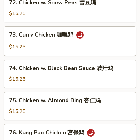
72. Chicken w. Snow Peas 雪豆鸡
蘑
Chicken
菇
w.
$15.25
鸡
Snow
片
Peas
73.
73. Curry Chicken 咖喱鸡
雪
Curry
豆
Chicken
$15.25
鸡
咖
喱
74.
鸡
74. Chicken w. Black Bean Sauce 豉汁鸡
Chicken
w.
$15.25
Black
Bean
75.
75. Chicken w. Almond Ding 杏仁鸡
Sauce
Chicken
豉
w.
$15.25
汁
Almond
鸡
Ding
76.
76. Kung Pao Chicken 宫保鸡
杏
Kung