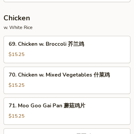
w.
Mushroom
蘑
Chicken
菇
w. White Rice
叉
烧
69.
69. Chicken w. Broccoli 芥兰鸡
Chicken
w.
$15.25
Broccoli
芥
70.
70. Chicken w. Mixed Vegetables 什菜鸡
兰
Chicken
鸡
w.
$15.25
Mixed
Vegetables
71.
71. Moo Goo Gai Pan 蘑菇鸡片
什
Moo
菜
Goo
$15.25
鸡
Gai
Pan
72.