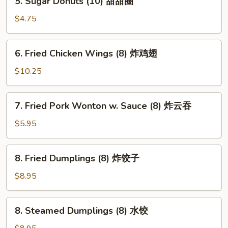
5. Sugar Donuts (10) 甜甜圈
(4)
Sugar
蟹
Donuts
$4.75
角
(10)
甜
6.
6. Fried Chicken Wings (8) 炸鸡翅
甜
Fried
圈
Chicken
$10.25
Wings
(8)
7.
7. Fried Pork Wonton w. Sauce (8) 炸云吞
炸
Fried
鸡
Pork
$5.95
翅
Wonton
w.
8.
8. Fried Dumplings (8) 炸饺子
Sauce
Fried
(8)
Dumplings
$8.95
炸
(8)
云
炸
8.
吞
8. Steamed Dumplings (8) 水饺
饺
Steamed
子
Dumplings