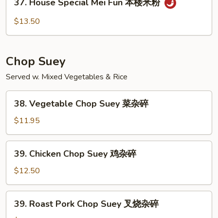
37. House Special Mei Fun 本楼米粉
米
House
粉
Special
$13.50
Mei
Fun
本
Chop Suey
楼
米
Served w. Mixed Vegetables & Rice
粉
38.
38. Vegetable Chop Suey 菜杂碎
Vegetable
Chop
$11.95
Suey
菜
39.
39. Chicken Chop Suey 鸡杂碎
杂
Chicken
碎
Chop
$12.50
Suey
鸡
39.
39. Roast Pork Chop Suey 叉烧杂碎
杂
Roast
碎