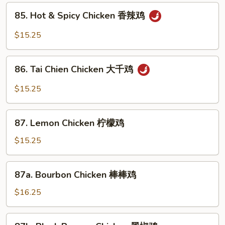
古
85.
85. Hot & Spicy Chicken 香辣鸡
鸡
Hot
&
$15.25
Spicy
Chicken
86.
香
86. Tai Chien Chicken 大千鸡
Tai
辣
Chien
$15.25
鸡
Chicken
大
87.
千
87. Lemon Chicken 柠檬鸡
Lemon
鸡
Chicken
$15.25
柠
檬
87a.
87a. Bourbon Chicken 棒棒鸡
鸡
Bourbon
Chicken
$16.25
棒
棒
87b.