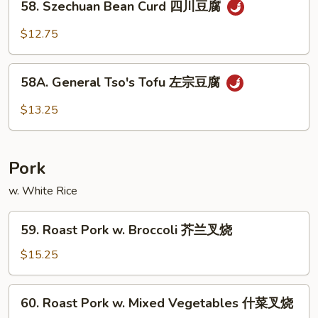
腐
婆
58. Szechuan Bean Curd 四川豆腐
Szechuan
豆
Bean
$12.75
腐
Curd
四
58A.
川
58A. General Tso's Tofu 左宗豆腐
General
豆
Tso's
$13.25
腐
Tofu
左
宗
Pork
豆
腐
w. White Rice
59.
59. Roast Pork w. Broccoli 芥兰叉烧
Roast
Pork
$15.25
w.
Broccoli
60.
60. Roast Pork w. Mixed Vegetables 什菜叉烧
芥
Roast