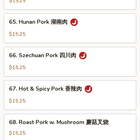
$15.25
油
Garlic
叉
Sauce
65.
烧
鱼
65. Hunan Pork 湖南肉
Hunan
香
Pork
$15.25
肉
湖
南
66.
肉
66. Szechuan Pork 四川肉
Szechuan
Pork
$15.25
四
川
67.
肉
67. Hot & Spicy Pork 香辣肉
Hot
&
$15.25
Spicy
Pork
68.
香
68. Roast Pork w. Mushroom 蘑菇叉烧
Roast
辣
Pork
$15.25
肉