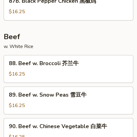
87b. Black Pepper Chicken 黑椒鸡
鸡
Black
Pepper
$16.25
Chicken
黑
椒
Beef
鸡
w. White Rice
88.
88. Beef w. Broccoli 芥兰牛
Beef
w.
$16.25
Broccoli
芥
89.
89. Beef w. Snow Peas 雪豆牛
兰
Beef
牛
w.
$16.25
Snow
Peas
90.
90. Beef w. Chinese Vegetable 白菜牛
雪
Beef
豆
w.