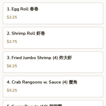
海
1.
卷
1. Egg Roll 春卷
Egg
Roll
$2.25
春
卷
2.
2. Shrimp Roll 虾卷
Shrimp
Roll
$2.75
虾
卷
3.
3. Fried Jumbo Shrimp (4) 炸大虾
Fried
Jumbo
$6.25
Shrimp
(4)
4.
4. Crab Rangoons w. Sauce (4) 蟹角
炸
Crab
大
Rangoons
$5.25
虾
w.
Sauce
5.