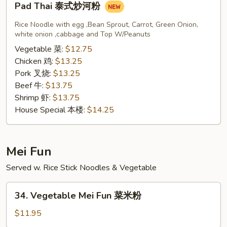
Pad Thai 泰式炒河粉
Thai
泰
Rice Noodle with egg ,Bean Sprout, Carrot, Green Onion,
式
white onion ,cabbage and Top W/Peanuts
炒
Vegetable 菜:
$12.75
河
Chicken 鸡:
$13.25
粉
Pork 叉烧:
$13.25
Beef 牛:
$13.75
Shrimp 虾:
$13.75
House Special 本楼:
$14.25
Mei Fun
Served w. Rice Stick Noodles & Vegetable
34.
34. Vegetable Mei Fun 菜米粉
Vegetable
Mei
$11.95
Fun