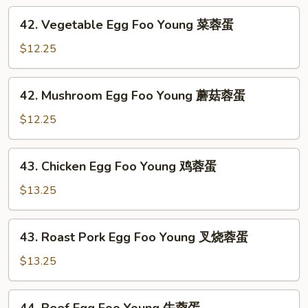
碎
42.
42. Vegetable Egg Foo Young 菜蓉蛋
Vegetable
Egg
$12.25
Foo
Young
42.
42. Mushroom Egg Foo Young 蘑菇蓉蛋
菜
Mushroom
蓉
Egg
$12.25
蛋
Foo
Young
43.
43. Chicken Egg Foo Young 鸡蓉蛋
蘑
Chicken
菇
Egg
$13.25
蓉
Foo
蛋
Young
43.
43. Roast Pork Egg Foo Young 叉烧蓉蛋
鸡
Roast
蓉
Pork
$13.25
蛋
Egg
Foo
44.