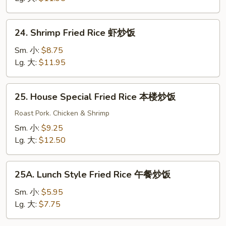
牛
炒
24.
24. Shrimp Fried Rice 虾炒饭
饭
Shrimp
Fried
Sm. 小:
$8.75
Rice
Lg. 大:
$11.95
虾
炒
25.
25. House Special Fried Rice 本楼炒饭
饭
House
Special
Roast Pork. Chicken & Shrimp
Fried
Sm. 小:
$9.25
Rice
Lg. 大:
$12.50
本
楼
25A.
炒
25A. Lunch Style Fried Rice 午餐炒饭
Lunch
饭
Style
Sm. 小:
$5.95
Fried
Lg. 大:
$7.75
Rice