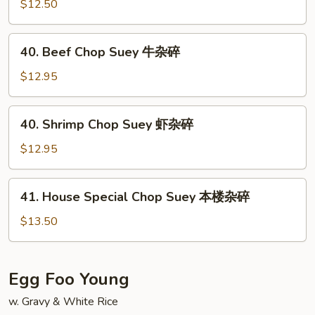
Pork
$12.50
Chop
Suey
40.
40. Beef Chop Suey 牛杂碎
叉
Beef
烧
Chop
$12.95
杂
Suey
碎
牛
40.
40. Shrimp Chop Suey 虾杂碎
杂
Shrimp
碎
Chop
$12.95
Suey
虾
41.
41. House Special Chop Suey 本楼杂碎
杂
House
碎
Special
$13.50
Chop
Suey
本
Egg Foo Young
楼
w. Gravy & White Rice
杂