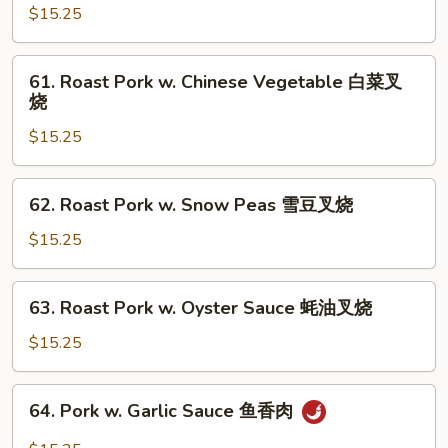
兰
Pork
$15.25
叉
w.
烧
Mixed
61.
61. Roast Pork w. Chinese Vegetable 白菜叉
Vegetables
Roast
烧
什
Pork
菜
$15.25
w.
叉
Chinese
烧
Vegetable
62.
62. Roast Pork w. Snow Peas 雪豆叉烧
白
Roast
菜
Pork
$15.25
叉
w.
烧
Snow
63.
63. Roast Pork w. Oyster Sauce 蚝油叉烧
Peas
Roast
雪
Pork
$15.25
豆
w.
叉
Oyster
64.
烧
64. Pork w. Garlic Sauce 鱼香肉
Sauce
Pork
蚝
w.