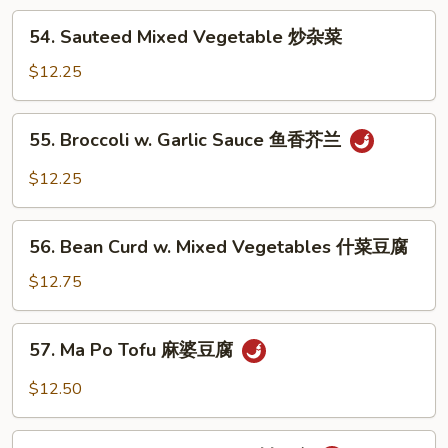
54.
54. Sauteed Mixed Vegetable 炒杂菜
Sauteed
Mixed
$12.25
Vegetable
炒
55.
55. Broccoli w. Garlic Sauce 鱼香芥兰
杂
Broccoli
菜
w.
$12.25
Garlic
Sauce
56.
鱼
56. Bean Curd w. Mixed Vegetables 什菜豆腐
Bean
香
Curd
$12.75
芥
w.
兰
Mixed
57.
57. Ma Po Tofu 麻婆豆腐
Vegetables
Ma
什
Po
$12.50
菜
Tofu
豆
麻
58.