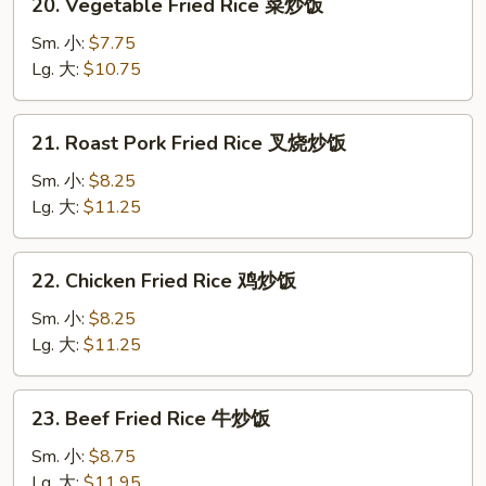
20. Vegetable Fried Rice 菜炒饭
饭
Vegetable
Fried
Sm. 小:
$7.75
Rice
Lg. 大:
$10.75
菜
炒
21.
21. Roast Pork Fried Rice 叉烧炒饭
饭
Roast
Pork
Sm. 小:
$8.25
Fried
Lg. 大:
$11.25
Rice
叉
22.
22. Chicken Fried Rice 鸡炒饭
烧
Chicken
炒
Fried
Sm. 小:
$8.25
饭
Rice
Lg. 大:
$11.25
鸡
炒
23.
23. Beef Fried Rice 牛炒饭
饭
Beef
Fried
Sm. 小:
$8.75
Rice
Lg. 大:
$11.95