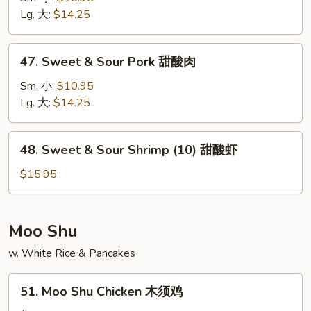
Sour
Lg. 大:
$14.25
Chicken
甜
47.
47. Sweet & Sour Pork 甜酸肉
酸
Sweet
鸡
&
Sm. 小:
$10.95
Sour
Lg. 大:
$14.25
Pork
甜
48.
48. Sweet & Sour Shrimp (10) 甜酸虾
酸
Sweet
肉
&
$15.95
Sour
Shrimp
(10)
Moo Shu
甜
w. White Rice & Pancakes
酸
虾
51.
51. Moo Shu Chicken 木须鸡
Moo